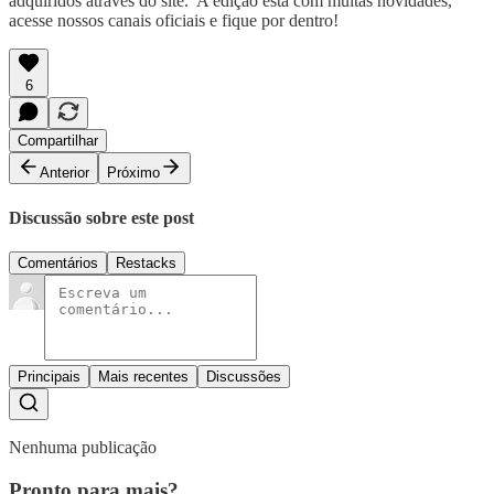
adquiridos através do site. A edição está com muitas novidades,
acesse nossos canais oficiais e fique por dentro!
6
Compartilhar
Anterior
Próximo
Discussão sobre este post
Comentários
Restacks
Principais
Mais recentes
Discussões
Nenhuma publicação
Pronto para mais?