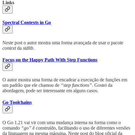
Links
Spectral Contexts in Go
Neste post o autor mostra uma forma avançada de usar o pacote
context
da
stdlib
.
Focus on the Happy Path With Step Functions
O autor mostra uma forma de encadear a execução de funções em
um padrão que ele chamou de
“step functions”
. Gostei da
abordagem, pode ser interessante em alguns casos.
Go Toolchains
O Go 1.21 vai vir com uma mudança interna na forma como o
comando
“go”
é construído, facilitando o uso de diferentes versões
da linguagem na mesma máquina. Neste post do blog oficial da