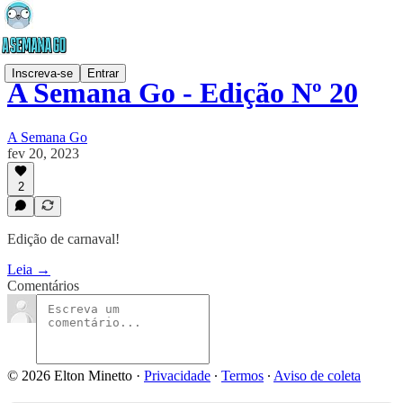
Inscreva-se
Entrar
A Semana Go - Edição Nº 20
A Semana Go
fev 20, 2023
2
Edição de carnaval!
Leia →
Comentários
© 2026 Elton Minetto
·
Privacidade
∙
Termos
∙
Aviso de coleta