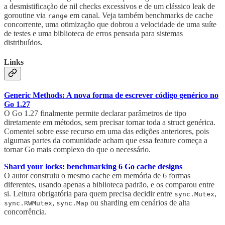
a desmistificação de nil checks excessivos e de um clássico leak de
goroutine via
em canal. Veja também benchmarks de cache
range
concorrente, uma otimização que dobrou a velocidade de uma suíte
de testes e uma biblioteca de erros pensada para sistemas
distribuídos.
Links
Generic Methods: A nova forma de escrever código genérico no
Go 1.27
O Go 1.27 finalmente permite declarar parâmetros de tipo
diretamente em métodos, sem precisar tornar toda a struct genérica.
Comentei sobre esse recurso em uma das edições anteriores, pois
algumas partes da comunidade acham que essa feature começa a
tornar Go mais complexo do que o necessário.
Shard your locks: benchmarking 6 Go cache designs
O autor construiu o mesmo cache em memória de 6 formas
diferentes, usando apenas a biblioteca padrão, e os comparou entre
si. Leitura obrigatória para quem precisa decidir entre
,
sync.Mutex
,
ou sharding em cenários de alta
sync.RWMutex
sync.Map
concorrência.