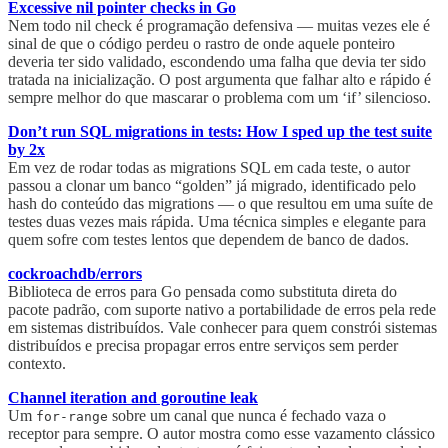
Excessive nil pointer checks in Go
Nem todo nil check é programação defensiva — muitas vezes ele é
sinal de que o código perdeu o rastro de onde aquele ponteiro
deveria ter sido validado, escondendo uma falha que devia ter sido
tratada na inicialização. O post argumenta que falhar alto e rápido é
sempre melhor do que mascarar o problema com um ‘if’ silencioso.
Don’t run SQL migrations in tests: How I sped up the test suite
by 2x
Em vez de rodar todas as migrations SQL em cada teste, o autor
passou a clonar um banco “golden” já migrado, identificado pelo
hash do conteúdo das migrations — o que resultou em uma suíte de
testes duas vezes mais rápida. Uma técnica simples e elegante para
quem sofre com testes lentos que dependem de banco de dados.
cockroachdb/errors
Biblioteca de erros para Go pensada como substituta direta do
pacote padrão, com suporte nativo a portabilidade de erros pela rede
em sistemas distribuídos. Vale conhecer para quem constrói sistemas
distribuídos e precisa propagar erros entre serviços sem perder
contexto.
Channel iteration and goroutine leak
Um
sobre um canal que nunca é fechado vaza o
for-range
receptor para sempre. O autor mostra como esse vazamento clássico