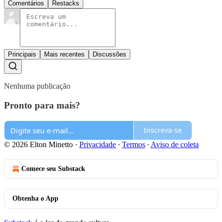
Comentários
Restacks
Principais
Mais recentes
Discussões
Nenhuma publicação
Pronto para mais?
Inscreva-se
© 2026 Elton Minetto
·
Privacidade
∙
Termos
∙
Aviso de coleta
Comece seu Substack
Obtenha o App