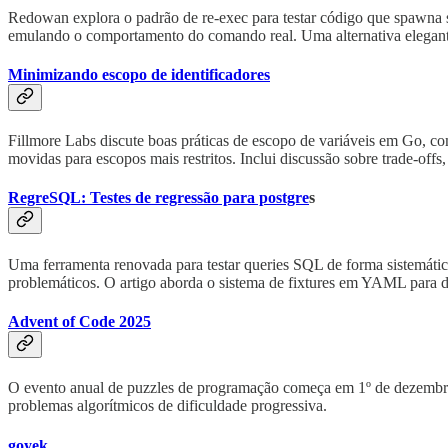
Redowan explora o padrão de re-exec para testar código que spawna su
emulando o comportamento do comando real. Uma alternativa elegante e
Minimizando escopo de identificadores
Fillmore Labs discute boas práticas de escopo de variáveis em Go, co
movidas para escopos mais restritos. Inclui discussão sobre trade-of
RegreSQL: Testes de regressão para postgre
s
Uma ferramenta renovada para testar queries SQL de forma sistemática
problemáticos. O artigo aborda o sistema de fixtures em YAML para d
Advent of Code 2025
O evento anual de puzzles de programação começa em 1º de dezembro,
problemas algorítmicos de dificuldade progressiva.
goyek