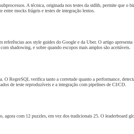
bprocessos. A técnica, originada nos testes da stdlib, permite que o b
ntre mocks frágeis e testes de integração lentos.
m referências aos style guides do Google e da Uber. O artigo apresenta
fs, com shadowing, e sobre quando escopos mais amplos são aceitáveis.
. O RegreSQL verifica tanto a corretude quanto a performance, detecta
ados de teste reproduzíveis e a integração com pipelines de CI/CD.
 agora com 12 puzzles, em vez dos tradicionais 25. O leaderboard gl