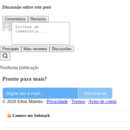
Discussão sobre este post
Comentários
Restacks
Principais
Mais recentes
Discussões
Nenhuma publicação
Pronto para mais?
Inscreva-se
© 2026 Elton Minetto
·
Privacidade
∙
Termos
∙
Aviso de coleta
Comece seu Substack