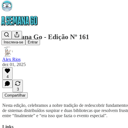
A Semana Go - Edição Nº 161
Inscreva-se
Entrar
Alex Rios
dez 01, 2025
4
3
Compartilhar
Nesta edição, celebramos a nobre tradição de redescobrir fundament
de sistemas distribuídos suspirar e duas bibliotecas que resolvem fr
entre “finalmente” e “era isso que fazia o evento especial”.
Links