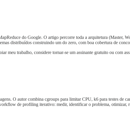
e MapReduce do Google. O artigo percorre toda a arquitetura (Master, 
stemas distribuídos construindo um do zero, com boa cobertura de conc
oiar meu trabalho, considere tornar-se um assinante gratuito ou com ass
ens. O autor combina cgroups para limitar CPU, k6 para testes de carg
flow de profiling iterativo: medir, identificar o problema, otimizar, re