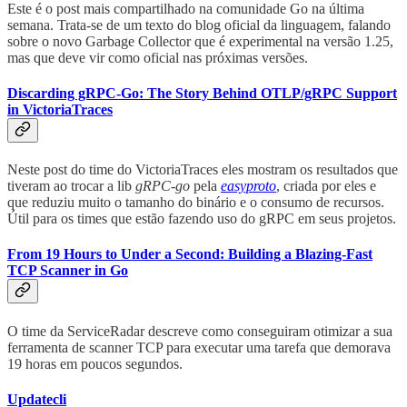
Este é o post mais compartilhado na comunidade Go na última
semana. Trata-se de um texto do blog oficial da linguagem, falando
sobre o novo Garbage Collector que é experimental na versão 1.25,
mas que deve vir como oficial nas próximas versões.
Discarding gRPC-Go: The Story Behind OTLP/gRPC Support
in VictoriaTraces
Neste post do time do VictoriaTraces eles mostram os resultados que
tiveram ao trocar a lib
gRPC-go
pela
easyproto
, criada por eles e
que reduziu muito o tamanho do binário e o consumo de recursos.
Útil para os times que estão fazendo uso do gRPC em seus projetos.
From 19 Hours to Under a Second: Building a Blazing-Fast
TCP Scanner in Go
O time da ServiceRadar descreve como conseguiram otimizar a sua
ferramenta de scanner TCP para executar uma tarefa que demorava
19 horas em poucos segundos.
Updatecli