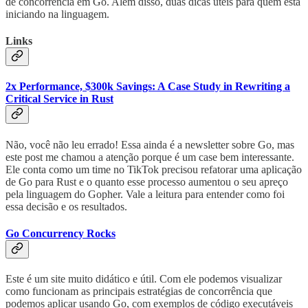
de concorrência em Go. Além disso, duas dicas úteis para quem está
iniciando na linguagem.
Links
2x Performance, $300k Savings: A Case Study in Rewriting a
Critical Service in Rust
Não, você não leu errado! Essa ainda é a newsletter sobre Go, mas
este post me chamou a atenção porque é um case bem interessante.
Ele conta como um time no TikTok precisou refatorar uma aplicação
de Go para Rust e o quanto esse processo aumentou o seu apreço
pela linguagem do Gopher. Vale a leitura para entender como foi
essa decisão e os resultados.
Go Concurrency Rocks
Este é um site muito didático e útil. Com ele podemos visualizar
como funcionam as principais estratégias de concorrência que
podemos aplicar usando Go, com exemplos de código executáveis