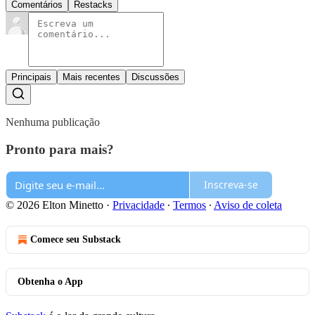
Comentários
Restacks
Principais
Mais recentes
Discussões
Nenhuma publicação
Pronto para mais?
Inscreva-se
© 2026 Elton Minetto
·
Privacidade
∙
Termos
∙
Aviso de coleta
Comece seu Substack
Obtenha o App