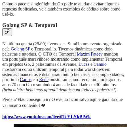
Como o pacote singleflight do Go pode te ajudar a evitar algumas
requests duplicadas, veja também exemplos de código sobre como
usá-lo.
Golang SP & Temporal
Na última quarta (25/09) tivemos na SumUp um evento organizado
pela
Golang SP
e Temporal.io. Tivemos dinâmicas como dojo,
palestras e tutoriais. O CTO da Temporal
Maxim Fateev
mandou
um português maravilhoso mostrando como implementar Temporal
em projetos Go, 2 palestrantes da Avenue,
Lucas
e
Camilo
mostraram como utilizam temporal para rodar workflows em
sistemas financeiros e detalharam muito bem as suas complexidades,
por fim o
Carlos
e o
Renê
mostraram como recriaram um jogo dos
anos 70 com Go resumindo 4 anos de faculdade em 30 minutos.
(brincadeira hehe mas aprendi demais com todas as palestras!)
Perdeu? Não conseguiu ir? O evento ficou salvo aqui e garanto que
vai amar o conteúdo! ❤️
https://www.youtube.com/live/0TcYLYkBlWk