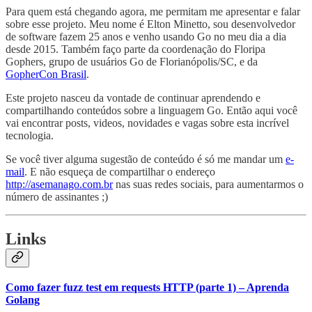
Para quem está chegando agora, me permitam me apresentar e falar
sobre esse projeto. Meu nome é Elton Minetto, sou desenvolvedor
de software fazem 25 anos e venho usando Go no meu dia a dia
desde 2015. Também faço parte da coordenação do Floripa
Gophers, grupo de usuários Go de Florianópolis/SC, e da
GopherCon Brasil
.
Este projeto nasceu da vontade de continuar aprendendo e
compartilhando conteúdos sobre a linguagem Go. Então aqui você
vai encontrar posts, videos, novidades e vagas sobre esta incrível
tecnologia.
Se você tiver alguma sugestão de conteúdo é só me mandar um
e-
mail
. E não esqueça de compartilhar o endereço
http://asemanago.com.br
nas suas redes sociais, para aumentarmos o
número de assinantes ;)
Links
Como fazer fuzz test em requests HTTP (parte 1) – Aprenda
Golang