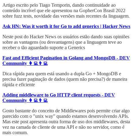
Artigo escrito pelo Tiago Temporin, dando continuidade ao
conteúdo incrível que ele apresentou na GopherCon Brasil 2022
sobre fuzz tests, novidade das versões mais recentes da linguagem.
Ask HN: Was it worth it for Go to add generics | Hacker News
Neste post do Hacker News os usuários estão dando suas opiniões
sobre as vantagens (ou desvantagens) que a linguagem teve ao
receber o tão aguardado suporte a Generics
Fast and Efficient Pagination in Golang and MongoDB - DEV
Community 👩‍💻👨‍💻
Dica rápida para quem está usando a dupla Go + MongoDB e
precisa fazer paginação de dados (quem não precisa?) de maneira
rápida e eficiente
Adding middleware to Go HTTP client requests - DEV
Community 👩‍💻👨‍💻
Gosto bastante do conceito de Middlewares pois permite criar algo
parecido com o "unix way" quando estamos desenvolvendo APIs.
Mas este post apresenta outra forma de uso dos middlewares, desta
vez na camada de cliente de uma API e não no servidor, como é
mais comum.